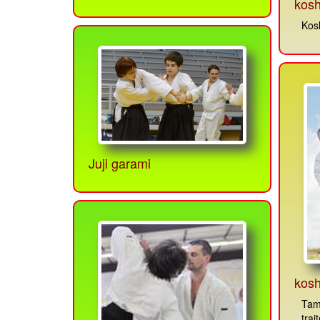
kosh
Kosh
Juji garami
kosh
Tam
trai