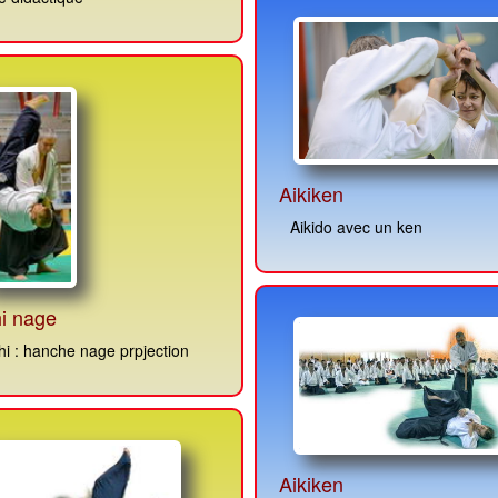
Aikiken
Aikido avec un ken
i nage
i : hanche nage prpjection
Aikiken