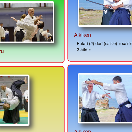
Aikiken
Futari (2) dori (saisie) « saisie par
2 aïté »
yu
Aikiken