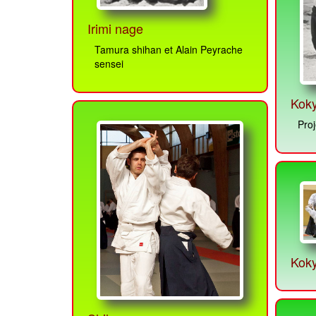
Irimi nage
Tamura shihan et Alain Peyrache
sensei
Kok
Proj
Kok