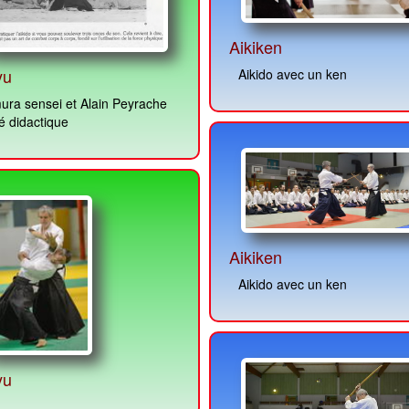
Aikiken
yu
Aikido avec un ken
ura sensei et Alain Peyrache
té didactique
Aikiken
Aikido avec un ken
yu