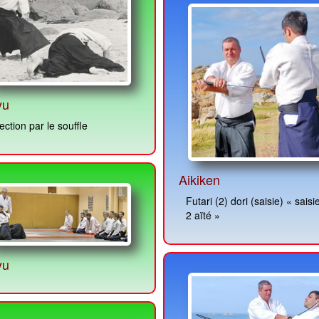
yu
ection par le souffle
Aikiken
Futari (2) dori (saisie) « saisie par
2 aïté »
yu