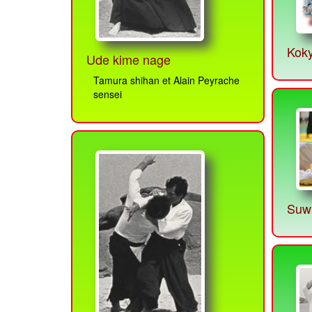
Kok
Ude kime nage
Tamura shihan et Alain Peyrache
sensei
Suwa