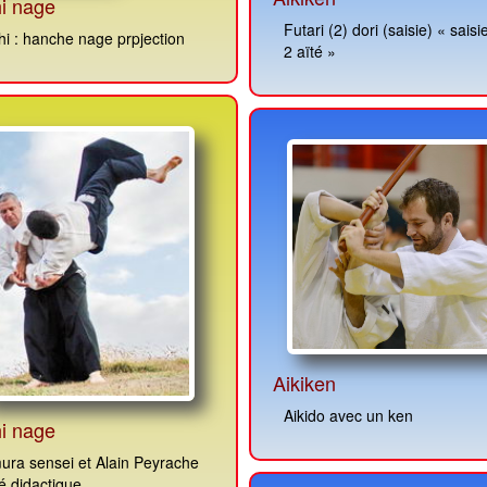
i nage
Futari (2) dori (saisie) « saisie par
i : hanche nage prpjection
2 aïté »
Aikiken
Aikido avec un ken
i nage
ura sensei et Alain Peyrache
té didactique