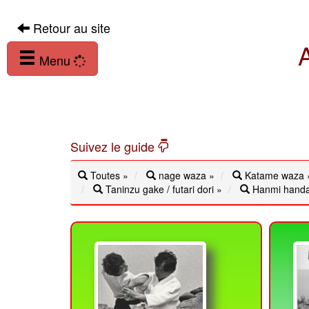
Retour au site
Menu
Suivez le guide
Toutes »
nage waza »
Katame waza 
Taninzu gake / futari dori »
Hanmi handa