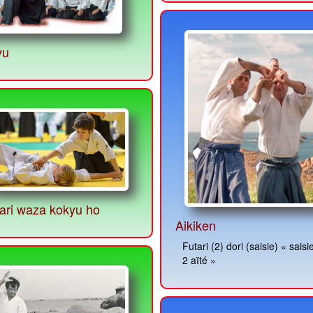
yu
ri waza kokyu ho
Aikiken
Futari (2) dori (saisie) « saisie par
2 aïté »