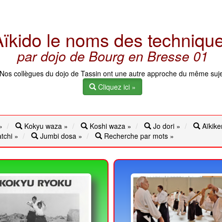
Aïkido le noms des techniqu
par dojo de Bourg en Bresse 01
Nos collègues du dojo de Tassin ont une autre approche du même suje
Cliquez ici »
»
Kokyu waza »
Koshi waza »
Jo dori »
Aïkike
tchi »
Jumbi dosa »
Recherche par mots »