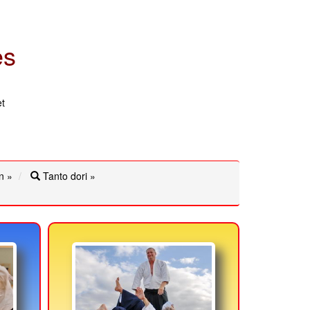
es
t
n »
Tanto dori »