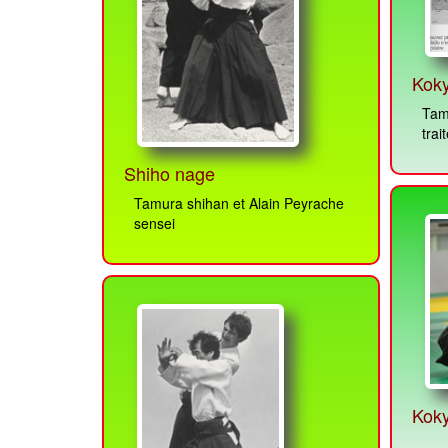
Kok
Tam
trai
Shiho nage
Tamura shihan et Alain Peyrache
sensei
Kok